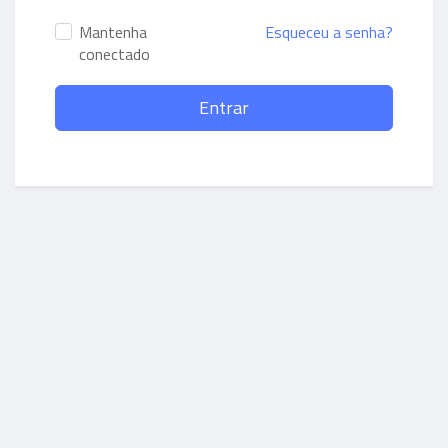
Mantenha
Esqueceu a senha?
conectado
Entrar