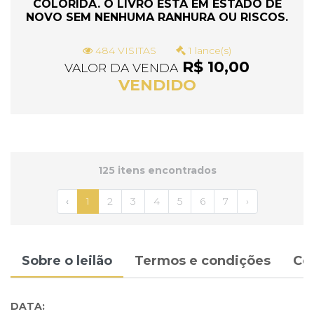
COLORIDA. O LIVRO ESTÁ EM ESTADO DE
NOVO SEM NENHUMA RANHURA OU RISCOS.
484 VISITAS
1 lance(s)
R$ 10,00
VALOR DA VENDA
VENDIDO
125 itens encontrados
‹
1
2
3
4
5
6
7
›
Sobre o leilão
Termos e condições
Co
DATA: