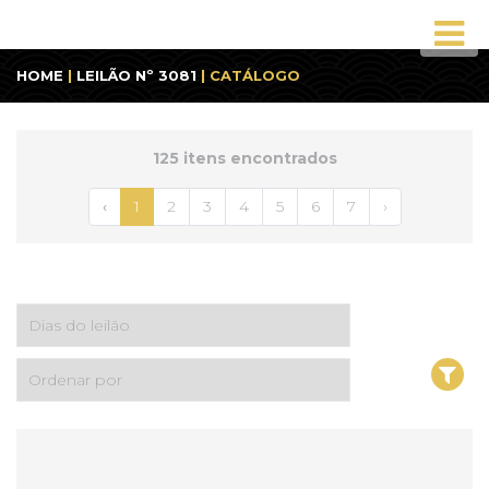
HOME
|
LEILÃO Nº 3081
| CATÁLOGO
125 itens encontrados
‹
1
2
3
4
5
6
7
›